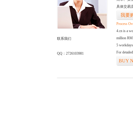
具体交易
我要
Process Ov
4.cn is a w
million RMB
联系我们
5 workdays
For detaile
QQ：2726103981
BUY 