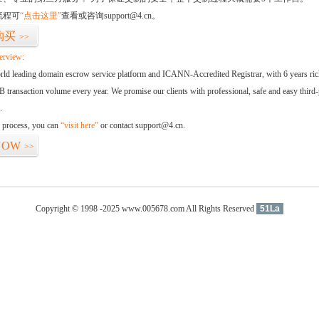
流程可
“点击这里”
查看或咨询support@4.cn。
购买
>>
erview:
orld leading domain escrow service platform and ICANN-Accredited Registrar, with 6 years ri
 transaction volume every year. We promise our clients with professional, safe and easy third-
.
d process, you can
“visit here”
or contact support@4.cn.
NOW
>>
Copyright © 1998 -2025 www.005678.com All Rights Reserved
51La