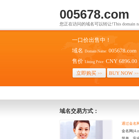
005678.com
您正在访问的域名可以转让!This domain name i
一口价出售中！
域名
005678.com
Domain Name:
售价
CNY 6896.00
Listing Price:
立即购买
BUY NOW
>>
>>
域名交易方式：
通过金名网(
金名网(4
简单、安